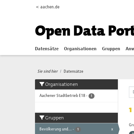
Skip to main content
< aachen.de
Open Data Por
Datensätze
Organisationen
Gruppen
Anw
Sie sind hier
Datensätze
Organisationen
Aachener Stadtbetrieb E18
-
1
1
Gruppen
Gr
Bevölkerung und...
-
x
1