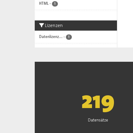
HTML
-
1
Lizenzen
Datenlizenz...
-
1
221
Datensätze