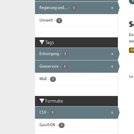
R
Regierung und...
-
x
1
Umwelt
-
S
1
De
Tags
wei
C
Entsorgung
-
x
1
Geoservice
-
x
1
Sie
Müll
-
1
Formate
CSV
-
x
1
GeoJSON
-
1