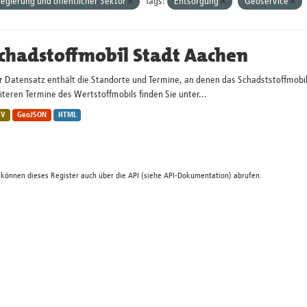
egierung und öffentlicher Sektor
Tags:
Entsorgung
Geoservice
chadstoffmobil Stadt Aachen
r Datensatz enthält die Standorte und Termine, an denen das Schadststoffmobi
teren Termine des Wertstoffmobils finden Sie unter...
SV
GeoJSON
HTML
 können dieses Register auch über die
API
(siehe
API-Dokumentation
) abrufen.