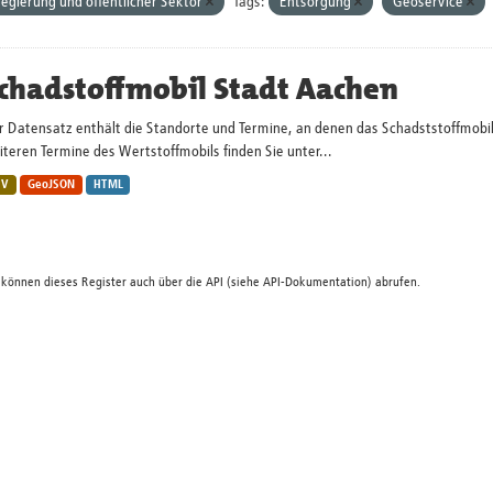
egierung und öffentlicher Sektor
Tags:
Entsorgung
Geoservice
chadstoffmobil Stadt Aachen
r Datensatz enthält die Standorte und Termine, an denen das Schadststoffmobi
teren Termine des Wertstoffmobils finden Sie unter...
SV
GeoJSON
HTML
 können dieses Register auch über die
API
(siehe
API-Dokumentation
) abrufen.