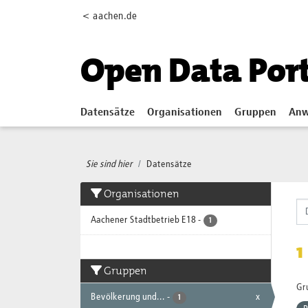
Skip to main content
< aachen.de
Open Data Por
Datensätze
Organisationen
Gruppen
Anw
Sie sind hier
Datensätze
Organisationen
Aachener Stadtbetrieb E18
-
1
1
Gruppen
Gr
Bevölkerung und...
-
x
1