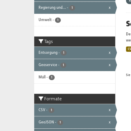
R
Regierung und...
-
x
1
Umwelt
-
S
1
De
Tags
wei
C
Entsorgung
-
x
1
Geoservice
-
x
1
Sie
Müll
-
1
Formate
CSV
-
x
1
GeoJSON
-
x
1