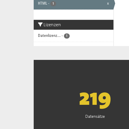
HTML
-
x
1
Lizenzen
Datenlizenz...
-
1
222
Datensätze