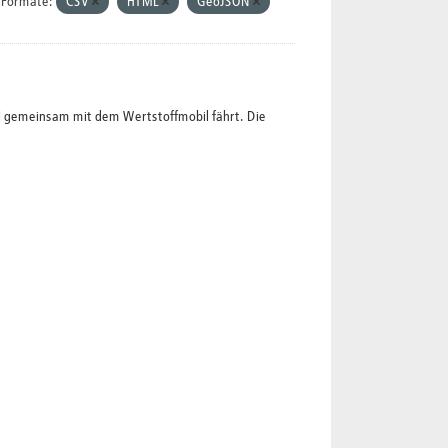
Formate:
CSV
HTML
GeoJSON
l gemeinsam mit dem Wertstoffmobil fährt. Die