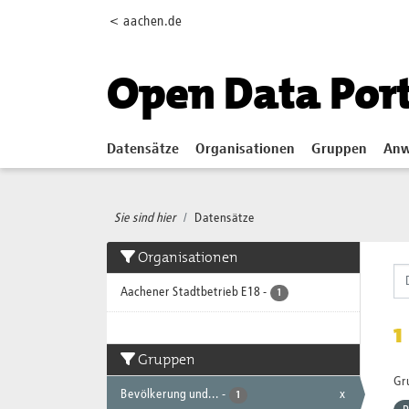
Skip to main content
< aachen.de
Open Data Por
Datensätze
Organisationen
Gruppen
Anw
Sie sind hier
Datensätze
Organisationen
Aachener Stadtbetrieb E18
-
1
1
Gruppen
Gr
Bevölkerung und...
-
x
1