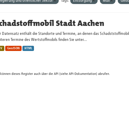
egierung und öffentlicher Sektor
Tags:
Entsorgung
Müll
Geos
chadstoffmobil Stadt Aachen
r Datensatz enthält die Standorte und Termine, an denen das Schadststoffmobi
teren Termine des Wertstoffmobils finden Sie unter...
SV
GeoJSON
HTML
 können dieses Register auch über die
API
(siehe
API-Dokumentation
) abrufen.