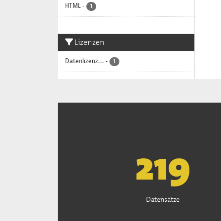
HTML
-
1
Lizenzen
Datenlizenz...
-
1
222
Datensätze