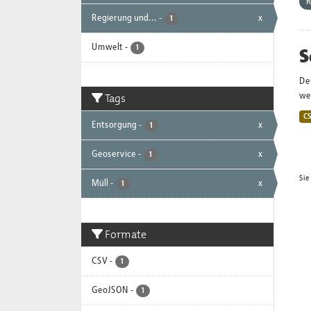
R
Regierung und...
-
x
1
Umwelt
-
S
1
De
Tags
wei
C
Entsorgung
-
x
1
Geoservice
-
x
1
Sie
Müll
-
x
1
Formate
CSV
-
1
GeoJSON
-
1