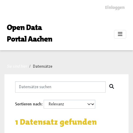
Skip to main content
Einloggen
Open Data
Portal Aachen
Sie sind hier
Datensätze
Sortieren nach
1 Datensatz gefunden