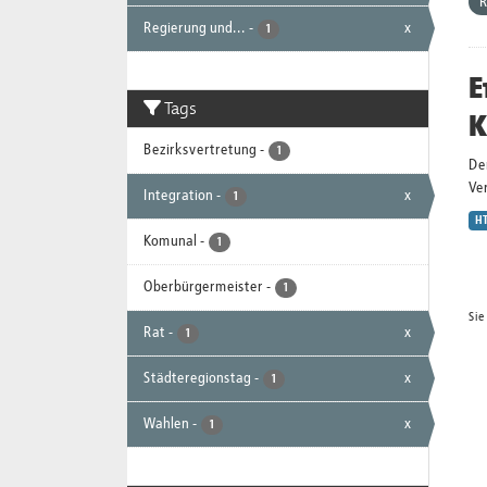
R
Regierung und...
-
x
1
E
Tags
K
Bezirksvertretung
-
1
De
Ver
Integration
-
x
1
H
Komunal
-
1
Oberbürgermeister
-
1
Sie
Rat
-
x
1
Städteregionstag
-
x
1
Wahlen
-
x
1