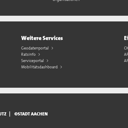
Weitere Services
E
Geodatenportal
C
Ratsinfo
A
Serviceportal
AP
Mobilitätsdashboard
UTZ
©STADT AACHEN