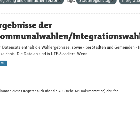
egierung und öffentlicher Sektor
Tags:
Städteregionstag
Integrati
rgebnisse der
ommunalwahlen/Integrationswah
r Datensatz enthält die Wahlergebnisse, sowie - bei Städten und Gemeinden - 
zeichnis. Die Dateien sind in UTF-8 codiert. Wenn...
TML
 können dieses Register auch über die
API
(siehe
API-Dokumentation
) abrufen.