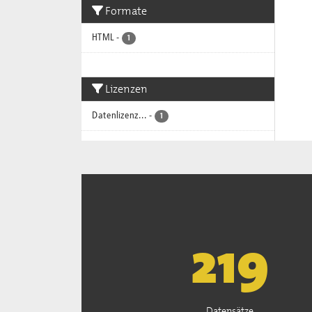
Formate
HTML
-
1
Lizenzen
Datenlizenz...
-
1
222
Datensätze