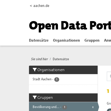
Skip to main content
< aachen.de
Open Data Por
Datensätze
Organisationen
Gruppen
Anw
Sie sind hier
Datensätze
Organisationen
Stadt Aachen
-
1
1
Gruppen
Gr
Bevölkerung und...
-
x
1