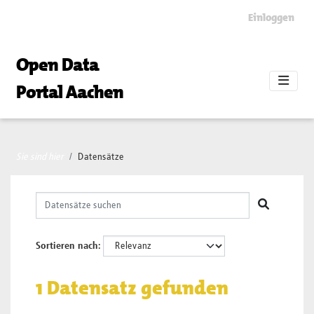
Skip to main content
Einloggen
Open Data
Portal Aachen
Sie sind hier
Datensätze
Sortieren nach
1 Datensatz gefunden