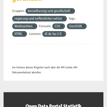
Gruppen:
bevoelkerung-und-gesellschaft
regierung-und-oeffentlicher-sektor
Tags:
Weihnachten
Formate:
CSV
GeoJSON
HTML
Lizenzen:
dl-de-by-2.0
Sie können dieses Register auch über die
API
(siehe
API-
Dokumentation
) abrufen.
Open Data Portal Statistik