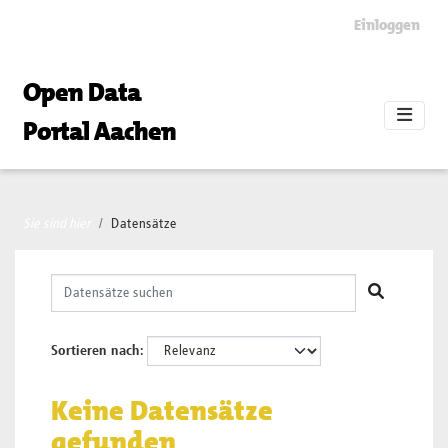
Skip to main content
Einloggen
Open Data
Portal Aachen
Sie sind hier
Datensätze
Sortieren nach
Keine Datensätze
gefunden