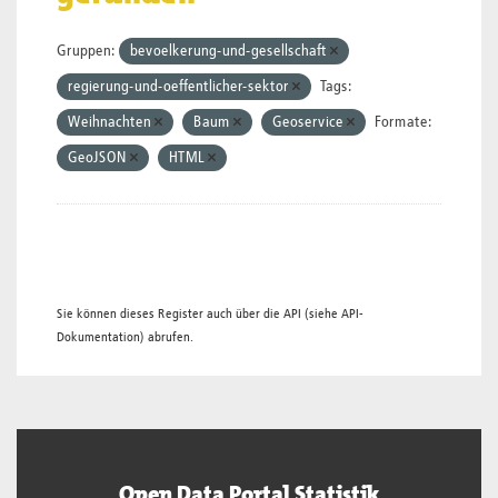
Gruppen:
bevoelkerung-und-gesellschaft
regierung-und-oeffentlicher-sektor
Tags:
Weihnachten
Baum
Geoservice
Formate:
GeoJSON
HTML
Sie können dieses Register auch über die
API
(siehe
API-
Dokumentation
) abrufen.
Open Data Portal Statistik