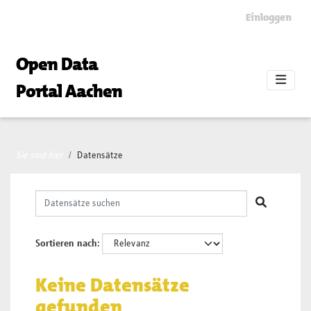
Skip to main content
Einloggen
Open Data
Portal Aachen
Sie sind hier
Datensätze
Sortieren nach
Keine Datensätze
gefunden