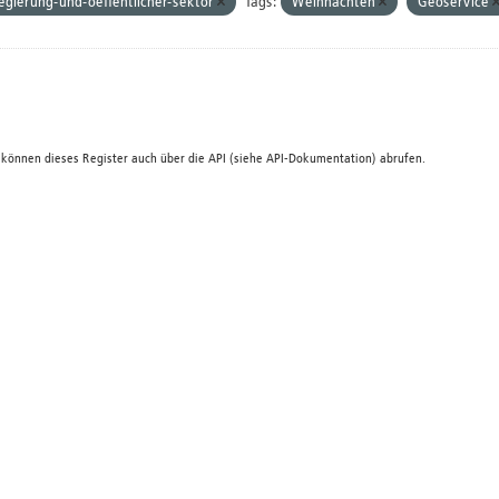
egierung-und-oeffentlicher-sektor
Tags:
Weihnachten
Geoservice
 können dieses Register auch über die
API
(siehe
API-Dokumentation
) abrufen.