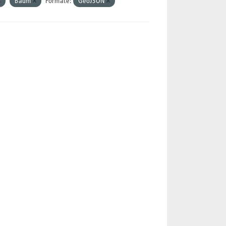
Baum
Formate:
GeoJSON