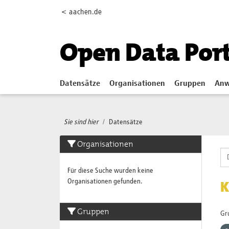
Skip to main content
< aachen.de
Open Data Por
Datensätze
Organisationen
Gruppen
Anw
Sie sind hier
Datensätze
Organisationen
Für diese Suche wurden keine
Organisationen gefunden.
K
Gruppen
Gr