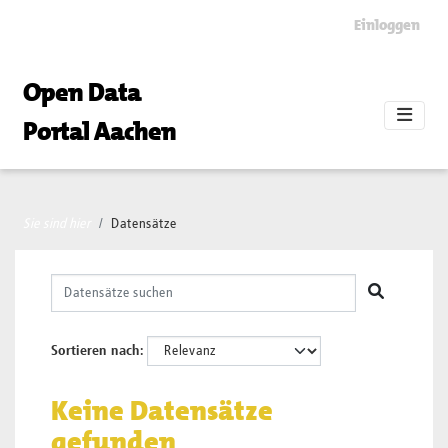
Skip to main content
Einloggen
Open Data
Portal Aachen
Sie sind hier
Datensätze
Sortieren nach
Keine Datensätze
gefunden