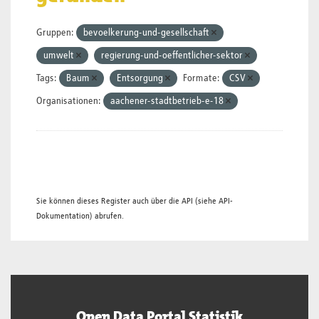
Gruppen:
bevoelkerung-und-gesellschaft
umwelt
regierung-und-oeffentlicher-sektor
Tags:
Baum
Entsorgung
Formate:
CSV
Organisationen:
aachener-stadtbetrieb-e-18
Sie können dieses Register auch über die
API
(siehe
API-
Dokumentation
) abrufen.
Open Data Portal Statistik