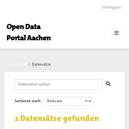
Skip to main content
Einloggen
Open Data
Portal Aachen
Sie sind hier
Datensätze
Sortieren nach
2 Datensätze gefunden