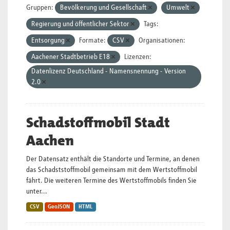
Gruppen:
Bevölkerung und Gesellschaft
Umwelt
Regierung und öffentlicher Sektor
Tags:
Entsorgung
Formate:
CSV
Organisationen:
Aachener Stadtbetrieb E18
Lizenzen:
Datenlizenz Deutschland - Namensnennung - Version
2.0
Schadstoffmobil Stadt
Aachen
Der Datensatz enthält die Standorte und Termine, an denen
das Schadststoffmobil gemeinsam mit dem Wertstoffmobil
fährt. Die weiteren Termine des Wertstoffmobils finden Sie
unter...
CSV
GeoJSON
HTML