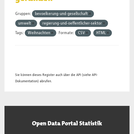
Gruppen:
bevoelkerung-und-gesellschaft
umwelt
regierung-und-oeffentlicher-sektor
Tags:
Weihnachten
Formate:
CSV
HTML
Sie können dieses Register auch über die
API
(siehe
API-
Dokumentation
) abrufen.
Open Data Portal Statistik