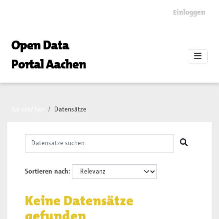
Skip to main content
Einloggen
Open Data
Portal Aachen
Sie sind hier
Datensätze
Sortieren nach
Keine Datensätze
gefunden