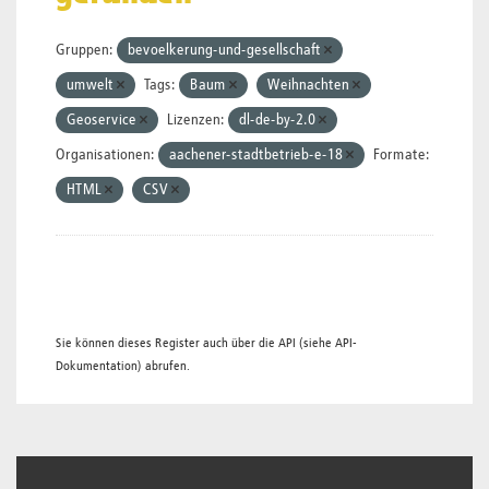
Gruppen:
bevoelkerung-und-gesellschaft
umwelt
Tags:
Baum
Weihnachten
Geoservice
Lizenzen:
dl-de-by-2.0
Organisationen:
aachener-stadtbetrieb-e-18
Formate:
HTML
CSV
Sie können dieses Register auch über die
API
(siehe
API-
Dokumentation
) abrufen.