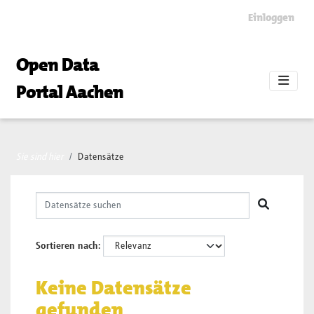
Skip to main content
Einloggen
Open Data
Portal Aachen
Sie sind hier
Datensätze
Sortieren nach
Keine Datensätze
gefunden