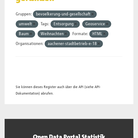
Gruppen:
bevoelkerung-und-gesellschaft
umwelt
Tags:
Entsorgung
Geoservice
Baum
Weihnachten
Formate:
HTML
Organisationen:
aachener-stadtbetrieb-e-18
Sie können dieses Register auch über die
API
(siehe
API-
Dokumentation
) abrufen.
Open Data Portal Statistik