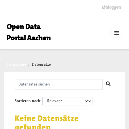
Skip to main content
Einloggen
Open Data
Portal Aachen
Sie sind hier
Datensätze
Sortieren nach
Keine Datensätze
gefunden