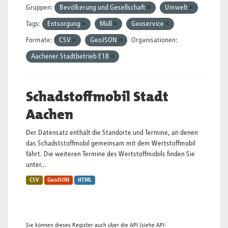
Gruppen:
Bevölkerung und Gesellschaft
Umwelt
Tags:
Entsorgung
Müll
Geoservice
Formate:
CSV
GeoJSON
Organisationen:
Aachener Stadtbetrieb E18
Schadstoffmobil Stadt
Aachen
Der Datensatz enthält die Standorte und Termine, an denen
das Schadststoffmobil gemeinsam mit dem Wertstoffmobil
fährt. Die weiteren Termine des Wertstoffmobils finden Sie
unter...
CSV
GeoJSON
HTML
Sie können dieses Register auch über die
API
(siehe
API-