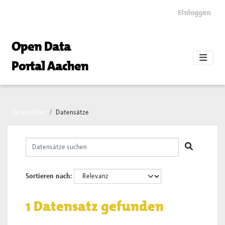
Skip to main content
Einloggen
Open Data
Portal Aachen
Sie sind hier
Datensätze
Sortieren nach
1 Datensatz gefunden