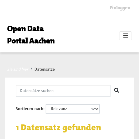
Skip to main content
Einloggen
Open Data
Portal Aachen
Sie sind hier
Datensätze
Sortieren nach
1 Datensatz gefunden