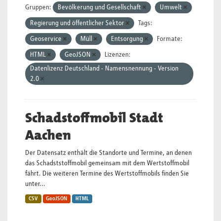
Gruppen:
Bevölkerung und Gesellschaft
Umwelt
Regierung und öffentlicher Sektor
Tags:
Geoservice
Müll
Entsorgung
Formate:
HTML
GeoJSON
Lizenzen:
Datenlizenz Deutschland - Namensnennung - Version
2.0
Schadstoffmobil Stadt
Aachen
Der Datensatz enthält die Standorte und Termine, an denen
das Schadststoffmobil gemeinsam mit dem Wertstoffmobil
fährt. Die weiteren Termine des Wertstoffmobils finden Sie
unter...
CSV
GeoJSON
HTML