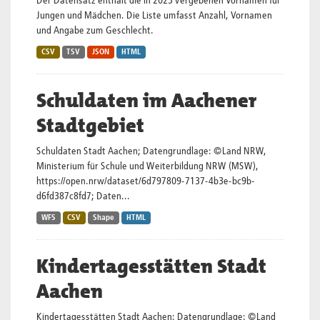
Der Datensatz enthält die in 2023 vergebenen Vornamen für
Jungen und Mädchen. Die Liste umfasst Anzahl, Vornamen
und Angabe zum Geschlecht.
CSV
TSV
JSON
HTML
Schuldaten im Aachener
Stadtgebiet
Schuldaten Stadt Aachen; Datengrundlage: ©Land NRW,
Ministerium für Schule und Weiterbildung NRW (MSW),
https://open.nrw/dataset/6d797809-7137-4b3e-bc9b-
d6fd387c8fd7;
Daten...
WFS
CSV
Shape
HTML
Kindertagesstätten Stadt
Aachen
Kindertagesstätten Stadt Aachen; Datengrundlage: ©Land