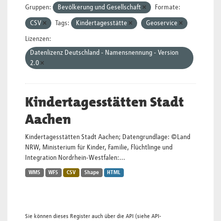
Gruppen:
Bevölkerung und Gesellschaft
Formate:
CSV
Tags:
Kindertagesstätte
Geoservice
Lizenzen:
Datenlizenz Deutschland - Namensnennung - Version
2.0
Kindertagesstätten Stadt
Aachen
Kindertagesstätten Stadt Aachen; Datengrundlage: ©Land
NRW, Ministerium für Kinder, Familie, Flüchtlinge und
Integration Nordrhein-Westfalen:...
WMS
WFS
CSV
Shape
HTML
Sie können dieses Register auch über die
API
(siehe
API-