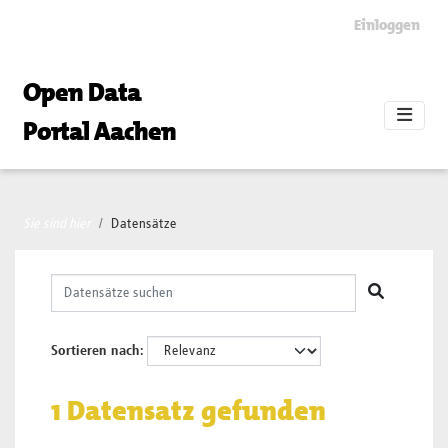
Skip to main content
Einloggen
Open Data
Portal Aachen
Sie sind hier
Datensätze
Sortieren nach
1 Datensatz gefunden