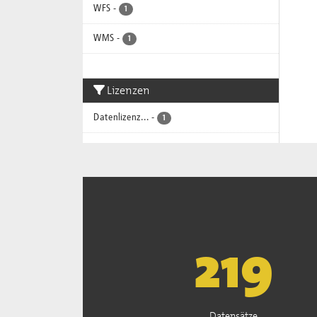
WFS
-
1
WMS
-
1
Lizenzen
Datenlizenz...
-
1
222
Datensätze