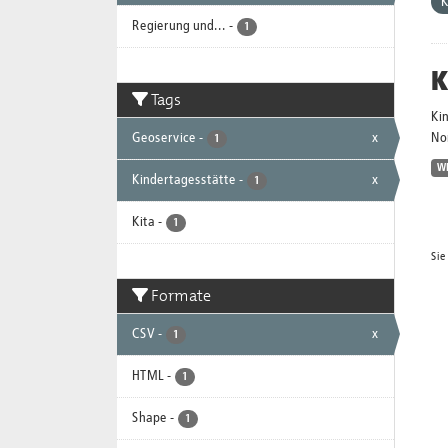
K
Regierung und...
-
1
K
Tags
Ki
Geoservice
-
x
No
1
W
Kindertagesstätte
-
x
1
Kita
-
1
Sie
Formate
CSV
-
x
1
HTML
-
1
Shape
-
1