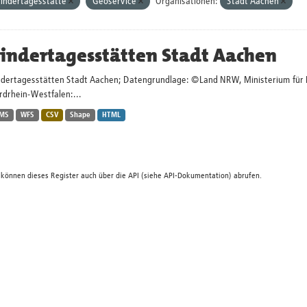
indertagesstätte
Geoservice
Organisationen:
Stadt Aachen
indertagesstätten Stadt Aachen
ndertagesstätten Stadt Aachen; Datengrundlage: ©Land NRW, Ministerium für Kin
rdrhein-Westfalen:...
MS
WFS
CSV
Shape
HTML
 können dieses Register auch über die
API
(siehe
API-Dokumentation
) abrufen.