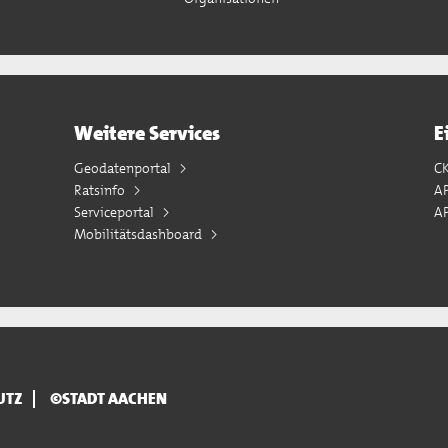
Weitere Services
E
Geodatenportal
C
Ratsinfo
A
Serviceportal
AP
Mobilitätsdashboard
UTZ
©STADT AACHEN