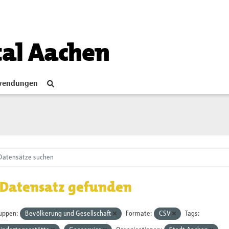
tal Aachen
endungen
 Datensatz gefunden
uppen:
Bevölkerung und Gesellschaft
Formate:
CSV
Tags: