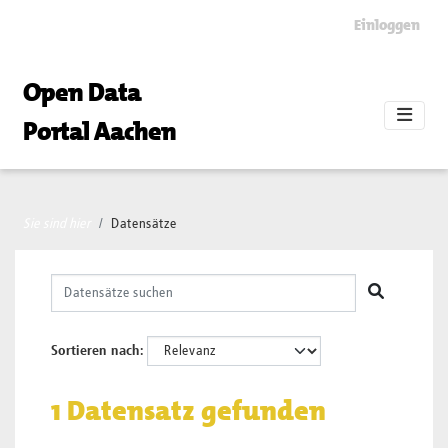
Skip to main content
Einloggen
Open Data
Portal Aachen
Sie sind hier
Datensätze
Sortieren nach
1 Datensatz gefunden