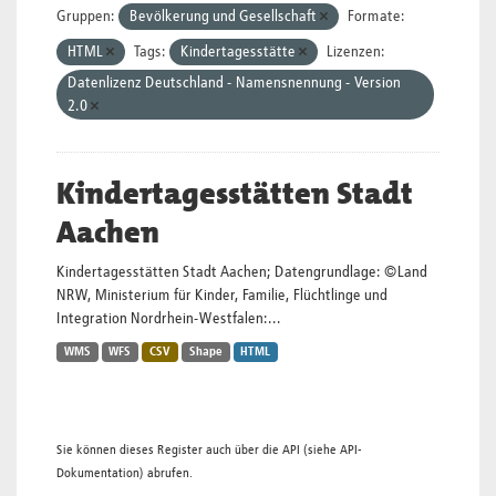
Gruppen:
Bevölkerung und Gesellschaft
Formate:
HTML
Tags:
Kindertagesstätte
Lizenzen:
Datenlizenz Deutschland - Namensnennung - Version
2.0
Kindertagesstätten Stadt
Aachen
Kindertagesstätten Stadt Aachen; Datengrundlage: ©Land
NRW, Ministerium für Kinder, Familie, Flüchtlinge und
Integration Nordrhein-Westfalen:...
WMS
WFS
CSV
Shape
HTML
Sie können dieses Register auch über die
API
(siehe
API-
Dokumentation
) abrufen.