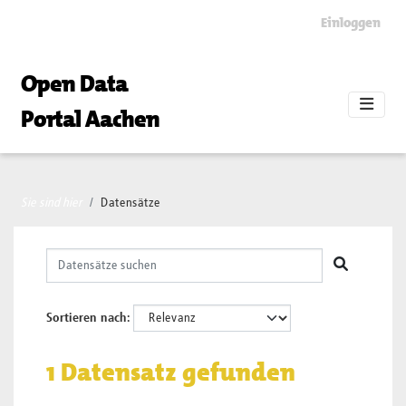
Skip to main content
Einloggen
Open Data
Portal Aachen
Sie sind hier
Datensätze
Sortieren nach
1 Datensatz gefunden