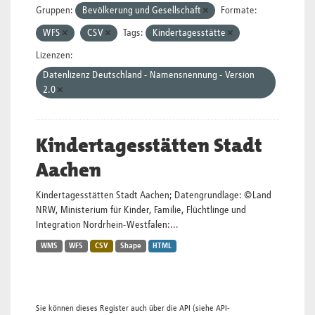
Gruppen:
Bevölkerung und Gesellschaft
Formate:
WFS
CSV
Tags:
Kindertagesstätte
Lizenzen:
Datenlizenz Deutschland - Namensnennung - Version
2.0
Kindertagesstätten Stadt
Aachen
Kindertagesstätten Stadt Aachen; Datengrundlage: ©Land
NRW, Ministerium für Kinder, Familie, Flüchtlinge und
Integration Nordrhein-Westfalen:...
WMS
WFS
CSV
Shape
HTML
Sie können dieses Register auch über die
API
(siehe
API-