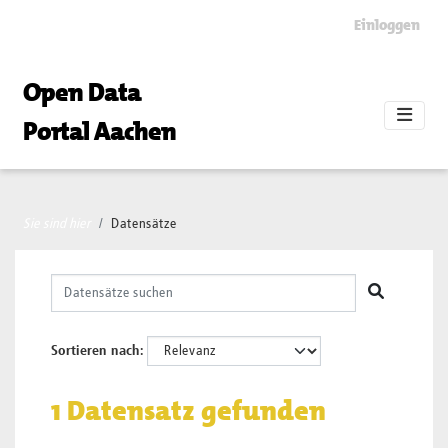
Skip to main content
Einloggen
Open Data
Portal Aachen
Sie sind hier
Datensätze
Sortieren nach
1 Datensatz gefunden