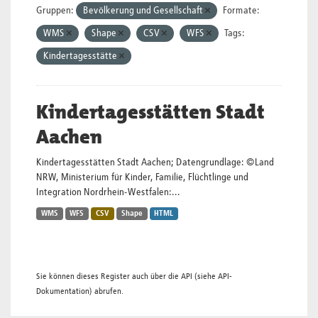
Gruppen:
Bevölkerung und Gesellschaft
Formate:
WMS
Shape
CSV
WFS
Tags:
Kindertagesstätte
Kindertagesstätten Stadt
Aachen
Kindertagesstätten Stadt Aachen; Datengrundlage: ©Land
NRW, Ministerium für Kinder, Familie, Flüchtlinge und
Integration Nordrhein-Westfalen:...
WMS
WFS
CSV
Shape
HTML
Sie können dieses Register auch über die
API
(siehe
API-
Dokumentation
) abrufen.