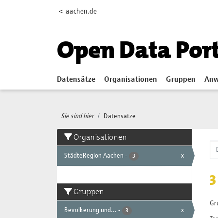
Skip to main content
< aachen.de
Open Data Por
Datensätze
Organisationen
Gruppen
Anw
Sie sind hier
Datensätze
Organisationen
StädteRegion Aachen
-
x
3
3
Gruppen
Gr
Bevölkerung und...
-
x
3