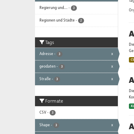
Tag
Regierung und...
-
3
Or
Regionen und Städte
-
2
A
Tags
Die
Ge
Adresse
-
x
3
C
geodaten
-
x
3
A
Straße
-
x
3
Die
Ko
Formate
X
CSV
-
3
A
Shape
-
x
3