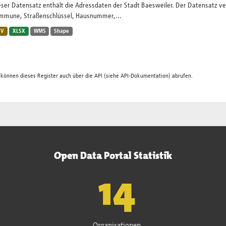
ser Datensatz enthält die Adressdaten der Stadt Baesweiler. Der Datensatz ve
mmune, Straßenschlüssel, Hausnummer,...
SV
XLSX
WMS
Shape
 können dieses Register auch über die
API
(siehe
API-Dokumentation
) abrufen.
Open Data Portal Statistik
15
Organisationen