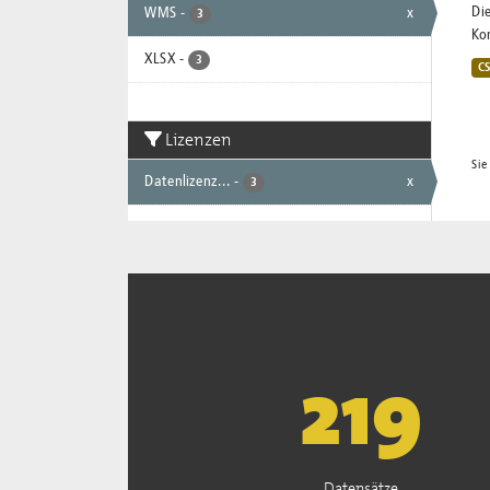
Die
WMS
-
x
3
Ko
XLSX
-
3
C
Lizenzen
Sie
Datenlizenz...
-
x
3
221
Datensätze