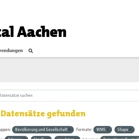
tal Aachen
endungen
 Datensätze gefunden
uppen:
Bevölkerung und Gesellschaft
Formate:
WMS
Shape