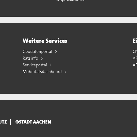
Weitere Services
E
Geodatenportal
C
Ratsinfo
A
Serviceportal
AP
Mobilitätsdashboard
UTZ
©STADT AACHEN