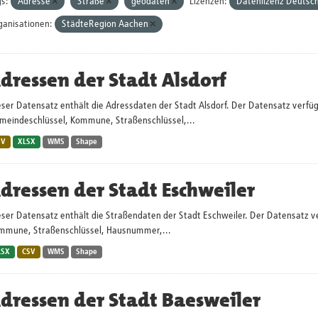
s:
Adresse
Straße
geodaten
Lizenzen:
Datenlizenz Deutsc
ganisationen:
StädteRegion Aachen
dressen der Stadt Alsdorf
ser Datensatz enthält die Adressdaten der Stadt Alsdorf. Der Datensatz verfügt
meindeschlüssel, Kommune, Straßenschlüssel,...
SV
XLSX
WMS
Shape
dressen der Stadt Eschweiler
ser Datensatz enthält die Straßendaten der Stadt Eschweiler. Der Datensatz ve
mmune, Straßenschlüssel, Hausnummer,...
LSX
CSV
WMS
Shape
dressen der Stadt Baesweiler