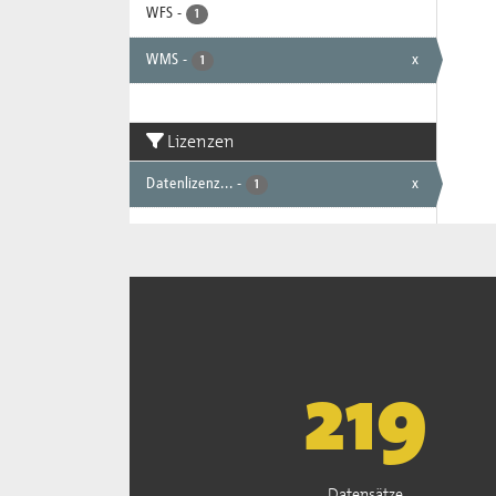
WFS
-
1
WMS
-
x
1
Lizenzen
Datenlizenz...
-
x
1
221
Datensätze