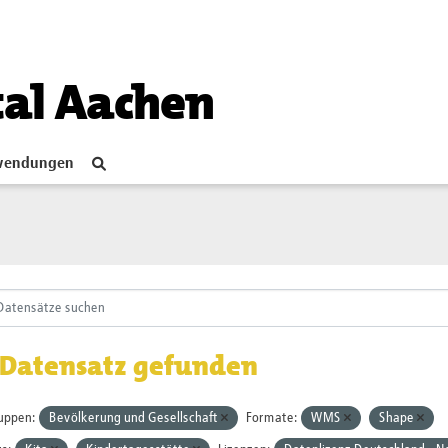
tal Aachen
endungen
 Datensatz gefunden
uppen:
Bevölkerung und Gesellschaft
Formate:
WMS
Shape