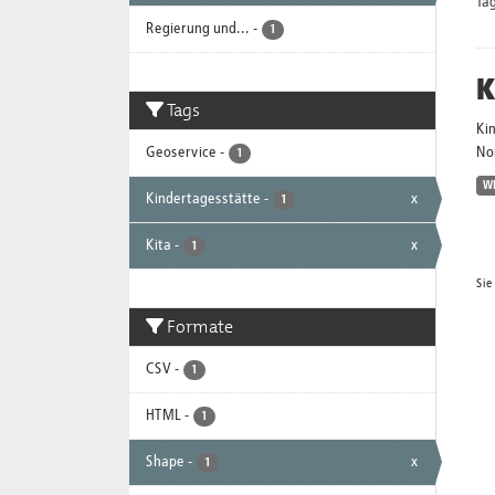
Tag
Regierung und...
-
1
K
Tags
Ki
Geoservice
-
No
1
W
Kindertagesstätte
-
x
1
Kita
-
x
1
Sie
Formate
CSV
-
1
HTML
-
1
Shape
-
x
1