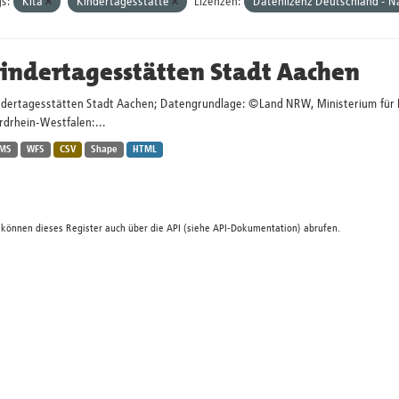
s:
Kita
Kindertagesstätte
Lizenzen:
Datenlizenz Deutschland - 
indertagesstätten Stadt Aachen
ndertagesstätten Stadt Aachen; Datengrundlage: ©Land NRW, Ministerium für Kin
rdrhein-Westfalen:...
MS
WFS
CSV
Shape
HTML
 können dieses Register auch über die
API
(siehe
API-Dokumentation
) abrufen.