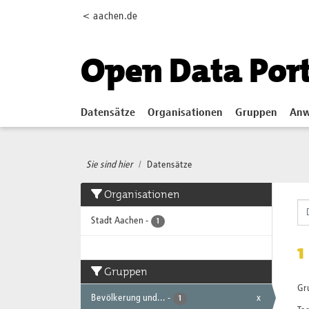
Skip to main content
< aachen.de
Open Data Por
Datensätze
Organisationen
Gruppen
Anw
Sie sind hier
Datensätze
Organisationen
Stadt Aachen
-
1
1
Gruppen
Gr
Bevölkerung und...
-
x
1