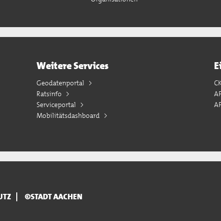
Weitere Services
E
Geodatenportal
C
Ratsinfo
A
Serviceportal
AP
Mobilitätsdashboard
UTZ
©STADT AACHEN