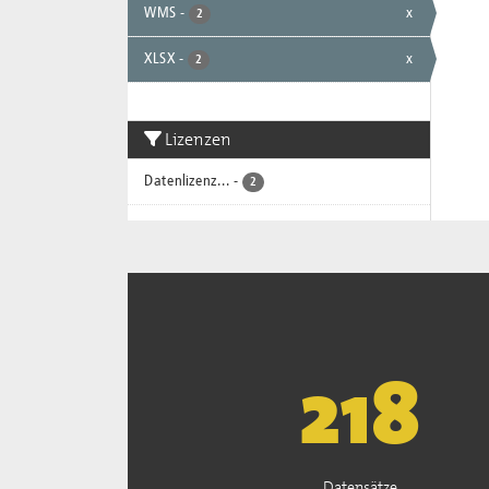
WMS
-
x
2
XLSX
-
x
2
Lizenzen
Datenlizenz...
-
2
221
Datensätze