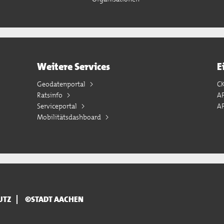
Weitere Services
E
Geodatenportal
C
Ratsinfo
A
Serviceportal
AP
Mobilitätsdashboard
UTZ
©STADT AACHEN