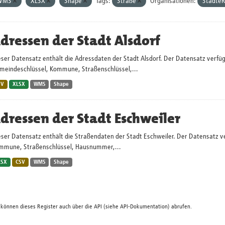
WMS
XLSX
Shape
Tags:
Straße
Organisationen:
Städte
dressen der Stadt Alsdorf
ser Datensatz enthält die Adressdaten der Stadt Alsdorf. Der Datensatz verfügt
meindeschlüssel, Kommune, Straßenschlüssel,...
SV
XLSX
WMS
Shape
dressen der Stadt Eschweiler
ser Datensatz enthält die Straßendaten der Stadt Eschweiler. Der Datensatz ve
mmune, Straßenschlüssel, Hausnummer,...
LSX
CSV
WMS
Shape
 können dieses Register auch über die
API
(siehe
API-Dokumentation
) abrufen.