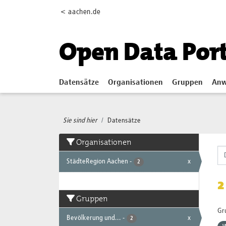
Skip to main content
< aachen.de
Open Data Por
Datensätze
Organisationen
Gruppen
Anw
Sie sind hier
Datensätze
Organisationen
StädteRegion Aachen
-
x
2
2
Gruppen
Gr
Bevölkerung und...
-
x
2