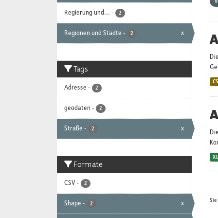
Regierung und...
-
2
Regionen und Städte
-
x
A
2
Die
Tags
Ge
C
Adresse
-
2
geodaten
-
2
A
Straße
-
x
2
Die
Ko
X
Formate
CSV
-
2
Sie
Shape
-
x
2