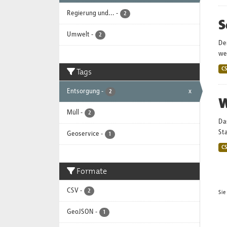
Regierung und...
-
2
S
Umwelt
-
2
De
wei
Tags
C
Entsorgung
-
x
2
W
Müll
-
2
Da
Sta
Geoservice
-
1
C
Formate
CSV
-
2
Sie
GeoJSON
-
1