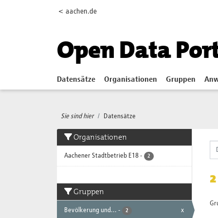
Skip to main content
< aachen.de
Open Data Por
Datensätze
Organisationen
Gruppen
Anw
Sie sind hier
Datensätze
Organisationen
Aachener Stadtbetrieb E18
-
2
2
Gruppen
Gr
Bevölkerung und...
-
x
2