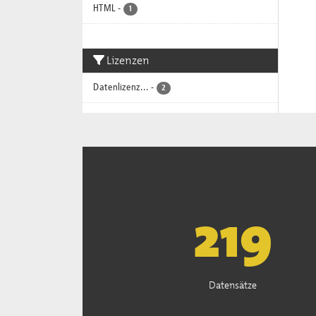
HTML
-
1
Lizenzen
Datenlizenz...
-
2
222
Datensätze