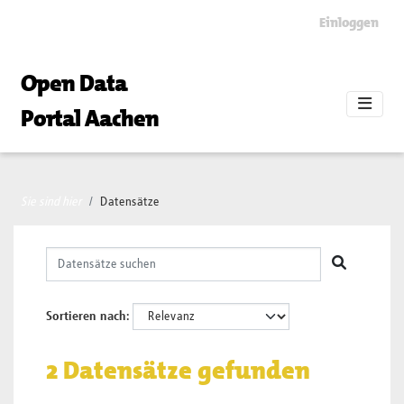
Skip to main content
Einloggen
Open Data
Portal Aachen
Sie sind hier
Datensätze
Sortieren nach
2 Datensätze gefunden