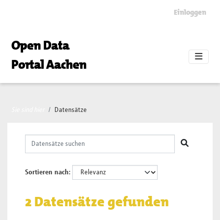
Skip to main content
Einloggen
Open Data
Portal Aachen
Sie sind hier
Datensätze
Sortieren nach
2 Datensätze gefunden