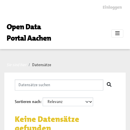
Skip to main content
Einloggen
Open Data
Portal Aachen
Sie sind hier
Datensätze
Sortieren nach
Keine Datensätze
gefunden