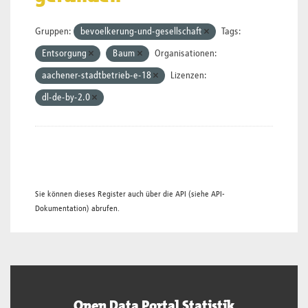
Gruppen:
bevoelkerung-und-gesellschaft
Tags:
Entsorgung
Baum
Organisationen:
aachener-stadtbetrieb-e-18
Lizenzen:
dl-de-by-2.0
Sie können dieses Register auch über die
API
(siehe
API-
Dokumentation
) abrufen.
Open Data Portal Statistik