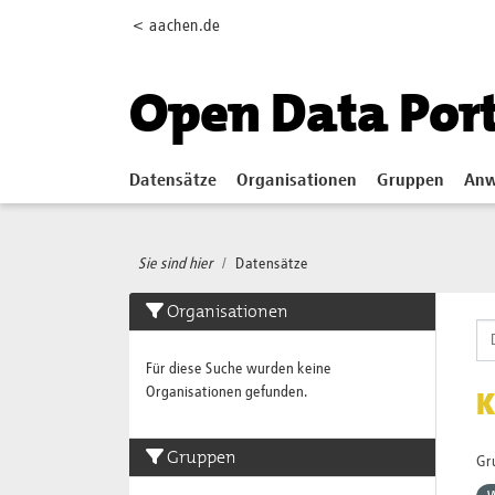
Skip to main content
< aachen.de
Open Data Por
Datensätze
Organisationen
Gruppen
Anw
Sie sind hier
Datensätze
Organisationen
Für diese Suche wurden keine
Organisationen gefunden.
K
Gruppen
Gr