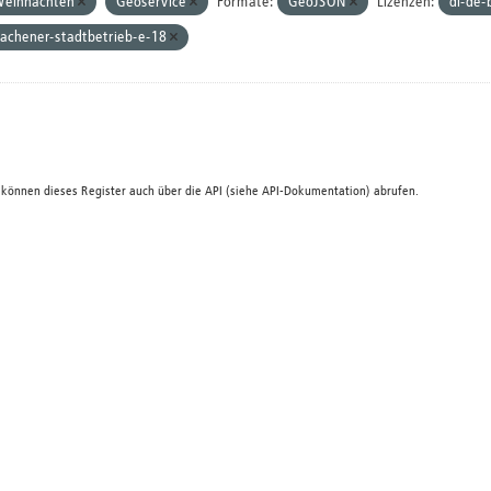
eihnachten
Geoservice
Formate:
GeoJSON
Lizenzen:
dl-de-
achener-stadtbetrieb-e-18
 können dieses Register auch über die
API
(siehe
API-Dokumentation
) abrufen.