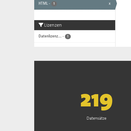
HTML
-
x
1
Lizenzen
Datenlizenz...
-
1
222
Datensätze