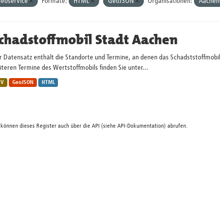
eoservice
Formate:
HTML
GeoJSON
Organisationen:
Aachen
chadstoffmobil Stadt Aachen
r Datensatz enthält die Standorte und Termine, an denen das Schadststoffmobi
teren Termine des Wertstoffmobils finden Sie unter...
SV
GeoJSON
HTML
 können dieses Register auch über die
API
(siehe
API-Dokumentation
) abrufen.