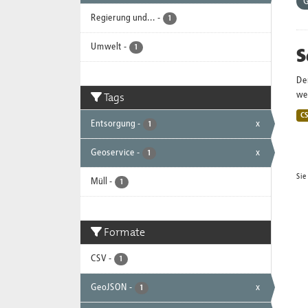
G
Regierung und...
-
1
Umwelt
-
S
1
De
Tags
wei
C
Entsorgung
-
x
1
Geoservice
-
x
1
Sie
Müll
-
1
Formate
CSV
-
1
GeoJSON
-
x
1