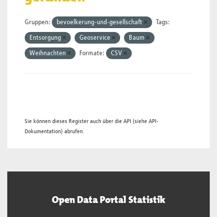
Gruppen:
bevoelkerung-und-gesellschaft
Tags:
Entsorgung
Geoservice
Baum
Weihnachten
Formate:
CSV
Sie können dieses Register auch über die
API
(siehe
API-
Dokumentation
) abrufen.
Open Data Portal Statistik