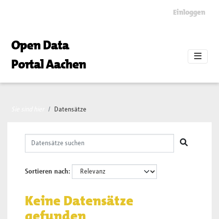
Skip to main content
Einloggen
Open Data
Portal Aachen
Sie sind hier
Datensätze
Sortieren nach
Keine Datensätze
gefunden