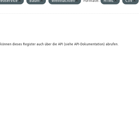
eoservice
Baum
Weihnachten
Formate:
HTML
CSV
 können dieses Register auch über die
API
(siehe
API-Dokumentation
) abrufen.