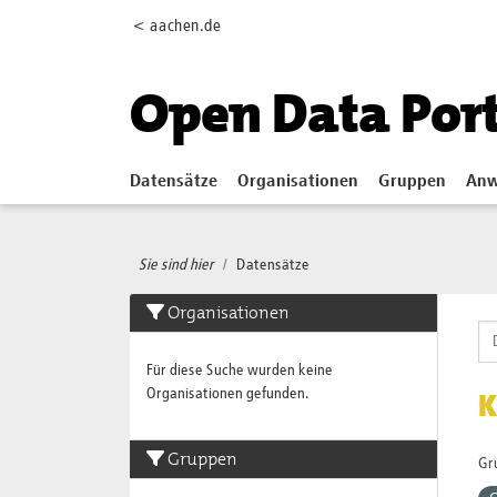
Skip to main content
< aachen.de
Open Data Por
Datensätze
Organisationen
Gruppen
Anw
Sie sind hier
Datensätze
Organisationen
Für diese Suche wurden keine
Organisationen gefunden.
K
Gruppen
Gr