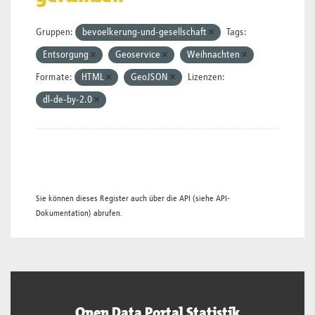
Gruppen:
bevoelkerung-und-gesellschaft
Tags:
Entsorgung
Geoservice
Weihnachten
Formate:
HTML
GeoJSON
Lizenzen:
dl-de-by-2.0
Sie können dieses Register auch über die
API
(siehe
API-
Dokumentation
) abrufen.
Open Data Portal Statistik