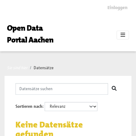
Skip to main content
Einloggen
Open Data
Portal Aachen
Sie sind hier
Datensätze
Sortieren nach
Keine Datensätze
gefunden