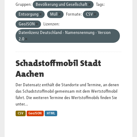
Gruppen:
Bevölkerung und Gesellschaft
Tags:
Entsorgung
Müll
Formate:
CSV
GeoJSON
Lizenzen:
Datenlizenz Deutschland - Namensnennung - Version
2.0
Schadstoffmobil Stadt
Aachen
Der Datensatz enthält die Standorte und Termine, an denen
das Schadststoffmobil gemeinsam mit dem Wertstoffmobil
fährt. Die weiteren Termine des Wertstoffmobils finden Sie
unter...
CSV
GeoJSON
HTML