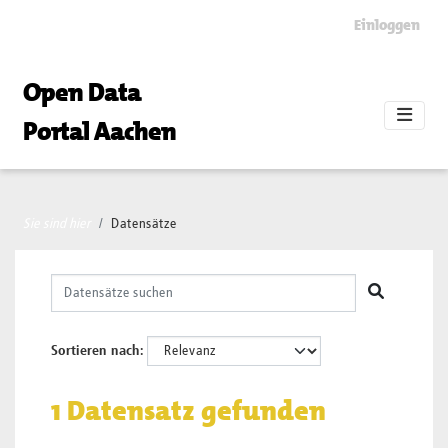
Skip to main content
Einloggen
Open Data
Portal Aachen
Sie sind hier
Datensätze
Sortieren nach
1 Datensatz gefunden