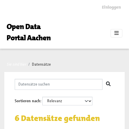
Skip to main content
Einloggen
Open Data
Portal Aachen
Sie sind hier
Datensätze
Sortieren nach
6 Datensätze gefunden