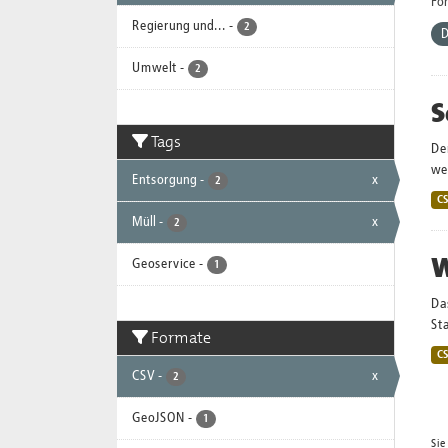
Fo
Regierung und...
-
2
D
Umwelt
-
2
S
Tags
De
wei
Entsorgung
-
x
2
C
Müll
-
x
2
W
Geoservice
-
1
Da
Sta
Formate
C
CSV
-
x
2
GeoJSON
-
1
Sie