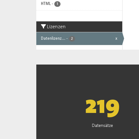
HTML
-
1
Lizenzen
Datenlizenz...
-
x
2
222
Datensätze