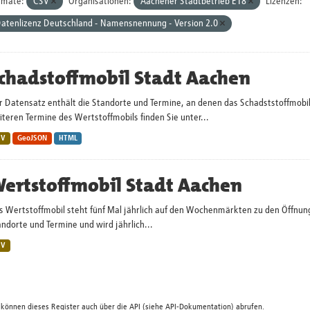
rmate:
CSV
Organisationen:
Aachener Stadtbetrieb E18
Lizenzen:
atenlizenz Deutschland - Namensnennung - Version 2.0
chadstoffmobil Stadt Aachen
r Datensatz enthält die Standorte und Termine, an denen das Schadststoffmobi
teren Termine des Wertstoffmobils finden Sie unter...
SV
GeoJSON
HTML
ertstoffmobil Stadt Aachen
s Wertstoffmobil steht fünf Mal jährlich auf den Wochenmärkten zu den Öffnun
ndorte und Termine und wird jährlich...
SV
 können dieses Register auch über die
API
(siehe
API-Dokumentation
) abrufen.