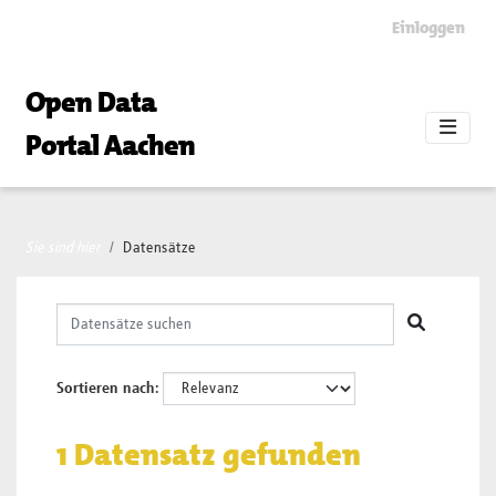
Skip to main content
Einloggen
Open Data
Portal Aachen
Sie sind hier
Datensätze
Sortieren nach
1 Datensatz gefunden