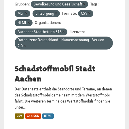
Gruppen:
Bevölkerung und Gesellschaft
Tags:
Müll
Entsorgung
Formate:
CSV
HTML
Organisationen:
Aachener Stadtbetrieb E18
Lizenzen:
Datenlizenz Deutschland - Namensnennung - Version
2.0
Schadstoffmobil Stadt
Aachen
Der Datensatz enthält die Standorte und Termine, an denen
das Schadststoffmobil gemeinsam mit dem Wertstoffmobil
fährt. Die weiteren Termine des Wertstoffmobils finden Sie
unter...
CSV
GeoJSON
HTML