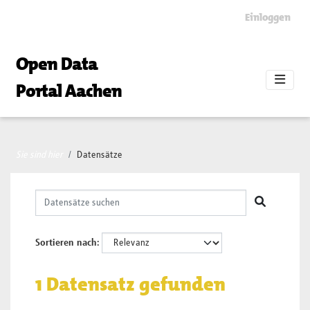
Skip to main content
Einloggen
Open Data
Portal Aachen
Sie sind hier
Datensätze
Sortieren nach
1 Datensatz gefunden