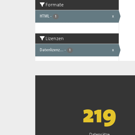
Formate
HTML
-
x
1
Lizenzen
Datenlizenz...
-
x
1
222
Datensätze