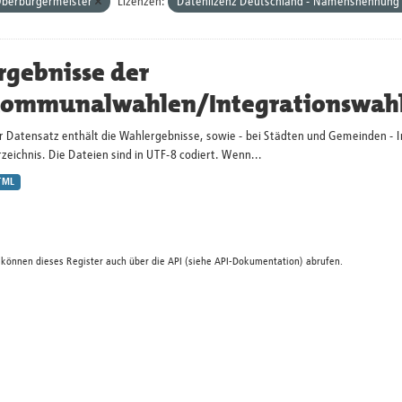
berbürgermeister
Lizenzen:
Datenlizenz Deutschland - Namensnennung -
rgebnisse der
ommunalwahlen/Integrationswah
r Datensatz enthält die Wahlergebnisse, sowie - bei Städten und Gemeinden - 
zeichnis. Die Dateien sind in UTF-8 codiert. Wenn...
TML
 können dieses Register auch über die
API
(siehe
API-Dokumentation
) abrufen.