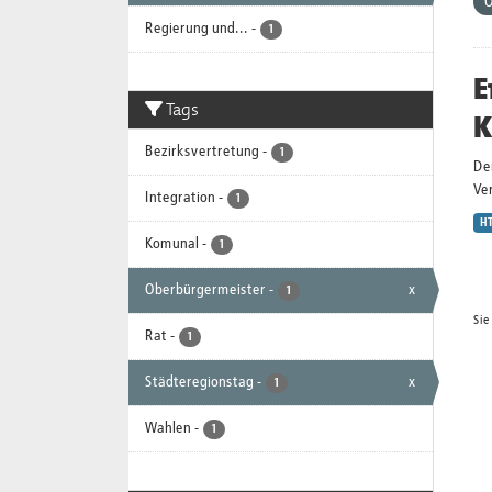
O
Regierung und...
-
1
E
Tags
K
Bezirksvertretung
-
1
De
Ver
Integration
-
1
H
Komunal
-
1
Oberbürgermeister
-
x
1
Sie
Rat
-
1
Städteregionstag
-
x
1
Wahlen
-
1