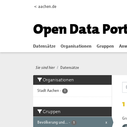
Skip to main content
< aachen.de
Open Data Por
Datensätze
Organisationen
Gruppen
Anw
Sie sind hier
Datensätze
Organisationen
Stadt Aachen
-
1
1
Gruppen
Gr
Bevölkerung und...
-
x
1