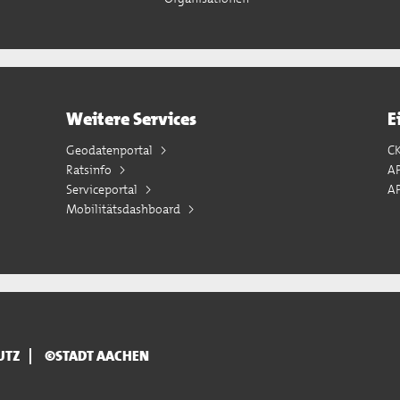
Weitere Services
E
Geodatenportal
C
Ratsinfo
A
Serviceportal
AP
Mobilitätsdashboard
UTZ
©STADT AACHEN