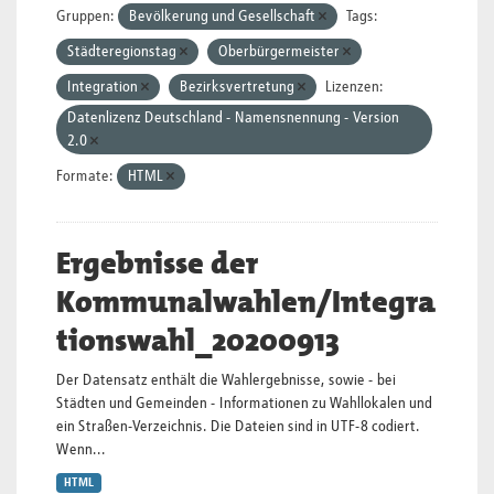
Gruppen:
Bevölkerung und Gesellschaft
Tags:
Städteregionstag
Oberbürgermeister
Integration
Bezirksvertretung
Lizenzen:
Datenlizenz Deutschland - Namensnennung - Version
2.0
Formate:
HTML
Ergebnisse der
Kommunalwahlen/Integra
tionswahl_20200913
Der Datensatz enthält die Wahlergebnisse, sowie - bei
Städten und Gemeinden - Informationen zu Wahllokalen und
ein Straßen-Verzeichnis. Die Dateien sind in UTF-8 codiert.
Wenn...
HTML