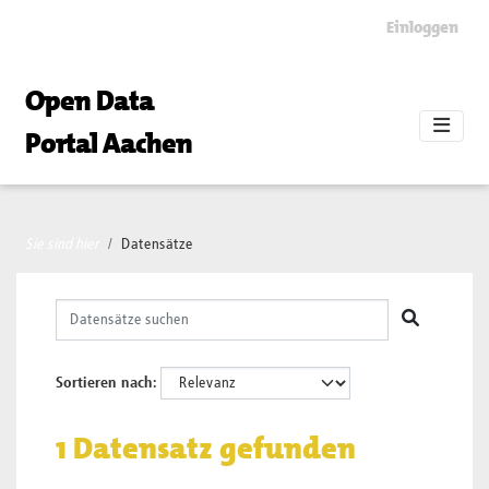
Skip to main content
Einloggen
Open Data
Portal Aachen
Sie sind hier
Datensätze
Sortieren nach
1 Datensatz gefunden