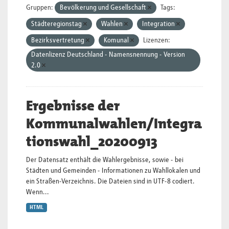
Gruppen:
Bevölkerung und Gesellschaft
Tags:
Städteregionstag
Wahlen
Integration
Bezirksvertretung
Komunal
Lizenzen:
Datenlizenz Deutschland - Namensnennung - Version
2.0
Ergebnisse der
Kommunalwahlen/Integra
tionswahl_20200913
Der Datensatz enthält die Wahlergebnisse, sowie - bei
Städten und Gemeinden - Informationen zu Wahllokalen und
ein Straßen-Verzeichnis. Die Dateien sind in UTF-8 codiert.
Wenn...
HTML