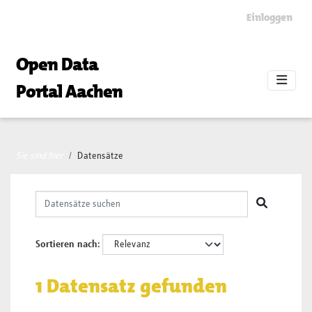
Skip to main content
Einloggen
Open Data
Portal Aachen
Sie sind hier
Datensätze
Sortieren nach
1 Datensatz gefunden