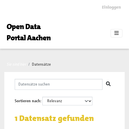
Skip to main content
Einloggen
Open Data
Portal Aachen
Sie sind hier
Datensätze
Sortieren nach
1 Datensatz gefunden