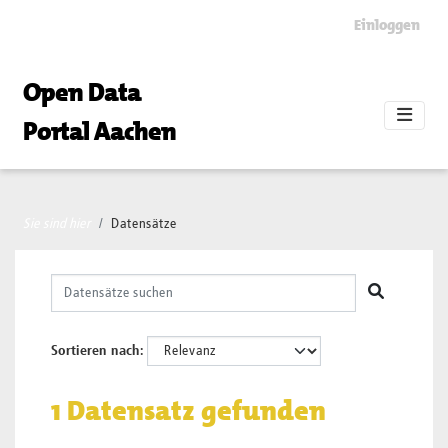
Skip to main content
Einloggen
Open Data
Portal Aachen
Sie sind hier
Datensätze
Sortieren nach
1 Datensatz gefunden