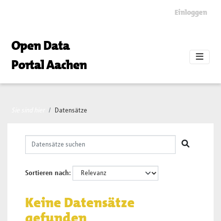
Skip to main content
Einloggen
Open Data
Portal Aachen
Sie sind hier
Datensätze
Sortieren nach
Keine Datensätze
gefunden