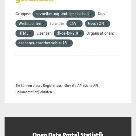
Gruppen:
bevoelkerung-und-gesellschaft
Tags:
Weihnachten
Formate:
CSV
GeoJSON
HTML
Lizenzen:
dl-de-by-2.0
Organisationen:
aachener-stadtbetrieb-e-18
Sie können dieses Register auch über die
API
(siehe
API-
Dokumentation
) abrufen.
Open Data Portal Statistik