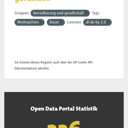
Gruppen:
bevoelkerung-und-gesellschaft
Tags:
Weihnachten
Baum
Lizenzen:
dl-de-by-2.0
Sie können dieses Register auch über die
API
(siehe
API-
Dokumentation
) abrufen.
Open Data Portal Statistik