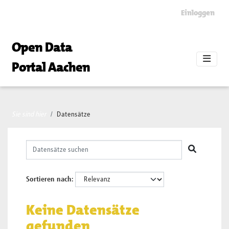
Skip to main content
Einloggen
Open Data
Portal Aachen
Sie sind hier
Datensätze
Sortieren nach
Keine Datensätze
gefunden