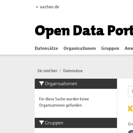
Skip to main content
< aachen.de
Open Data Por
Datensätze
Organisationen
Gruppen
Anw
Sie sind hier
Datensätze
Organisationen
Für diese Suche wurden keine
Organisationen gefunden.
K
Gruppen
Gr