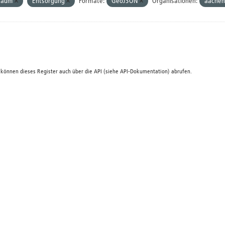
Baum
Entsorgung
Formate:
GeoJSON
Organisationen:
aachen
 können dieses Register auch über die
API
(siehe
API-Dokumentation
) abrufen.