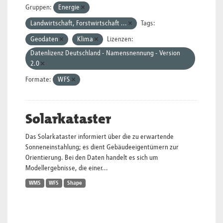
Gruppen:
Energie
Landwirtschaft, Forstwirtschaft ...
Tags:
Geodaten
Klima
Lizenzen:
Datenlizenz Deutschland - Namensnennung - Version
2.0
Formate:
WFS
Solarkataster
Das Solarkataster informiert über die zu erwartende
Sonneneinstahlung; es dient Gebäudeeigentümern zur
Orientierung. Bei den Daten handelt es sich um
Modellergebnisse, die einer...
WMS
WFS
Shape