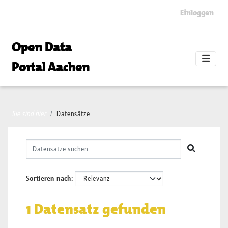
Skip to main content
Einloggen
Open Data
Portal Aachen
Sie sind hier
Datensätze
Sortieren nach
1 Datensatz gefunden