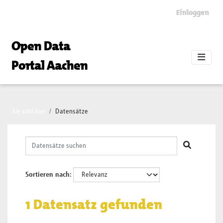
Skip to main content
Einloggen
Open Data
Portal Aachen
Sie sind hier
Datensätze
Sortieren nach
1 Datensatz gefunden