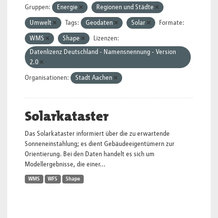
Gruppen:
Energie
Regionen und Städte
Umwelt
Tags:
Geodaten
Solar
Formate:
WMS
Shape
Lizenzen:
Datenlizenz Deutschland - Namensnennung - Version
2.0
Organisationen:
Stadt Aachen
Solarkataster
Das Solarkataster informiert über die zu erwartende
Sonneneinstahlung; es dient Gebäudeeigentümern zur
Orientierung. Bei den Daten handelt es sich um
Modellergebnisse, die einer...
WMS
WFS
Shape