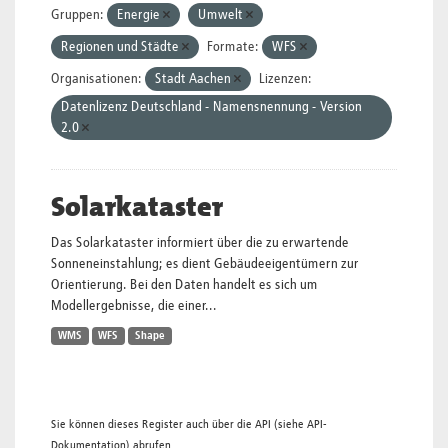
Gruppen:
Energie
Umwelt
Regionen und Städte
Formate:
WFS
Organisationen:
Stadt Aachen
Lizenzen:
Datenlizenz Deutschland - Namensnennung - Version
2.0
Solarkataster
Das Solarkataster informiert über die zu erwartende
Sonneneinstahlung; es dient Gebäudeeigentümern zur
Orientierung. Bei den Daten handelt es sich um
Modellergebnisse, die einer...
WMS
WFS
Shape
Sie können dieses Register auch über die
API
(siehe
API-
Dokumentation
) abrufen.