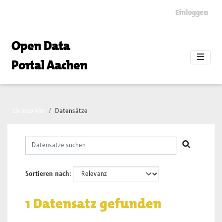
Skip to main content
Einloggen
Open Data
Portal Aachen
Sie sind hier
Datensätze
Sortieren nach
1 Datensatz gefunden